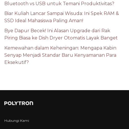
Bluetooth vs USB untuk Temani Produktivitas?
Biar Kuliah Lancar Sampai Wisuda: Ini Spek RAM &
SSD Ideal Mahasiswa Paling Aman!
Bye Dapur Becek! Ini Alasan Upgrade dari Rak
Piring Biasa ke Dish Dryer Otomatis Layak Banget
Kemewahan dalam Keheningan: Mengapa Kabin
Senyap Menjadi Standar Baru Kenyamanan Para
Eksekutif?
Hubungi Kami