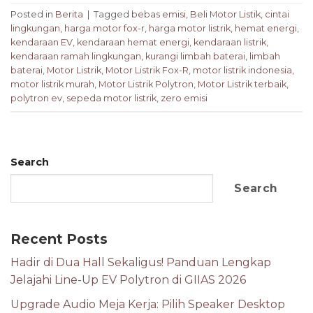
Posted in
Berita
|
Tagged
bebas emisi
,
Beli Motor Listik
,
cintai
lingkungan
,
harga motor fox-r
,
harga motor listrik
,
hemat energi
,
kendaraan EV
,
kendaraan hemat energi
,
kendaraan listrik
,
kendaraan ramah lingkungan
,
kurangi limbah baterai
,
limbah
baterai
,
Motor Listrik
,
Motor Listrik Fox-R
,
motor listrik indonesia
,
motor listrik murah
,
Motor Listrik Polytron
,
Motor Listrik terbaik
,
polytron ev
,
sepeda motor listrik
,
zero emisi
Search
Search
Recent Posts
Hadir di Dua Hall Sekaligus! Panduan Lengkap
Jelajahi Line-Up EV Polytron di GIIAS 2026
Upgrade Audio Meja Kerja: Pilih Speaker Desktop