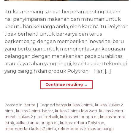
Kulkas memang sangat berperan penting dalam
hal penyimpanan makanan dan minuman untuk
kebutuhan keluarga anda, oleh karena itu Polytron
tidak berhenti untuk berkarya dan terus
berkembang dengan memberikan inovasi terbaru
yang bertujuan untuk memprioritaskan kepuasan
pelanggan dengan menekankan pada durabilitas
atau daya tahan yang tinggi, kualitas, dan teknologi
yang canggih dari produk Polytron. Hari […]
Continue reading
→
Posted in
Berita
|
Tagged
harga kulkas 2 pintu
,
kulkas
,
kulkas 2
pintu
,
kulkas 2 pintu besar
,
kulkas 2 pintu low watt
,
kulkas 2 pintu
murah
,
kulkas 2 pintu terbaik
,
kulkas anti bunga es
,
kulkas hemat
listrik
,
kulkas tanpa bunga es
,
kulkas terbaru Polytron
,
rekomendasi kulkas 2 pintu
,
rekomendasi kulkas keluarga