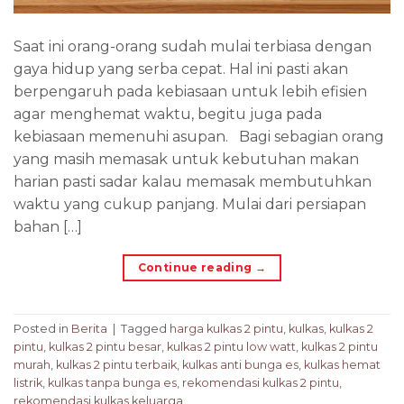
Saat ini orang-orang sudah mulai terbiasa dengan
gaya hidup yang serba cepat. Hal ini pasti akan
berpengaruh pada kebiasaan untuk lebih efisien
agar menghemat waktu, begitu juga pada
kebiasaan memenuhi asupan. Bagi sebagian orang
yang masih memasak untuk kebutuhan makan
harian pasti sadar kalau memasak membutuhkan
waktu yang cukup panjang. Mulai dari persiapan
bahan […]
Continue reading
→
Posted in
Berita
|
Tagged
harga kulkas 2 pintu
,
kulkas
,
kulkas 2
pintu
,
kulkas 2 pintu besar
,
kulkas 2 pintu low watt
,
kulkas 2 pintu
murah
,
kulkas 2 pintu terbaik
,
kulkas anti bunga es
,
kulkas hemat
listrik
,
kulkas tanpa bunga es
,
rekomendasi kulkas 2 pintu
,
rekomendasi kulkas keluarga