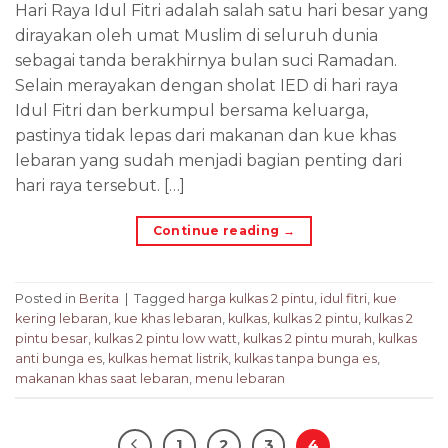
Hari Raya Idul Fitri adalah salah satu hari besar yang
dirayakan oleh umat Muslim di seluruh dunia
sebagai tanda berakhirnya bulan suci Ramadan.
Selain merayakan dengan sholat IED di hari raya
Idul Fitri dan berkumpul bersama keluarga,
pastinya tidak lepas dari makanan dan kue khas
lebaran yang sudah menjadi bagian penting dari
hari raya tersebut. […]
Continue reading
→
Posted in
Berita
|
Tagged
harga kulkas 2 pintu
,
idul fitri
,
kue
kering lebaran
,
kue khas lebaran
,
kulkas
,
kulkas 2 pintu
,
kulkas 2
pintu besar
,
kulkas 2 pintu low watt
,
kulkas 2 pintu murah
,
kulkas
anti bunga es
,
kulkas hemat listrik
,
kulkas tanpa bunga es
,
makanan khas saat lebaran
,
menu lebaran
1
2
3
4