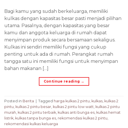
Bagi kamu yang sudah berkeluarga, memiliki
kulkas dengan kapasitas besar pasti menjadi pilihan
utama. Pasalnya, dengan kapasitas yang besar
kamu dan anggota keluarga di rumah dapat
menyimpan produk secara bersamaan sekaligus.
Kulkas ini sendiri memiliki fungsi yang cukup
penting untuk ada di rumah. Perangkat rumah
tangga satu ini memiliki fungsi untuk menyimpan
bahan makanan […]
Continue reading
→
Posted in
Berita
|
Tagged
harga kulkas 2 pintu
,
kulkas
,
kulkas 2
pintu
,
kulkas 2 pintu besar
,
kulkas 2 pintu low watt
,
kulkas 2 pintu
murah
,
kulkas 2 pintu terbaik
,
kulkas anti bunga es
,
kulkas hemat
listrik
,
kulkas tanpa bunga es
,
rekomendasi kulkas 2 pintu
,
rekomendasi kulkas keluarga