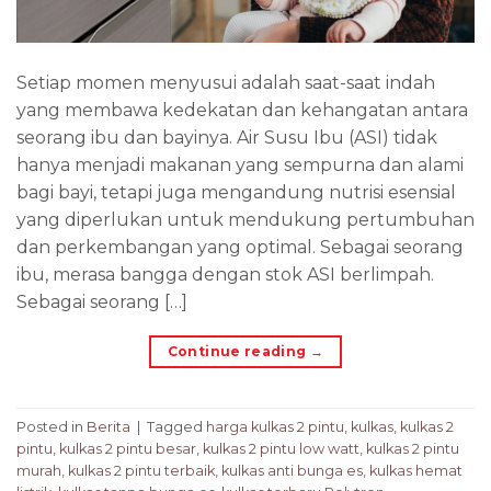
Setiap momen menyusui adalah saat-saat indah
yang membawa kedekatan dan kehangatan antara
seorang ibu dan bayinya. Air Susu Ibu (ASI) tidak
hanya menjadi makanan yang sempurna dan alami
bagi bayi, tetapi juga mengandung nutrisi esensial
yang diperlukan untuk mendukung pertumbuhan
dan perkembangan yang optimal. Sebagai seorang
ibu, merasa bangga dengan stok ASI berlimpah.
Sebagai seorang […]
Continue reading
→
Posted in
Berita
|
Tagged
harga kulkas 2 pintu
,
kulkas
,
kulkas 2
pintu
,
kulkas 2 pintu besar
,
kulkas 2 pintu low watt
,
kulkas 2 pintu
murah
,
kulkas 2 pintu terbaik
,
kulkas anti bunga es
,
kulkas hemat