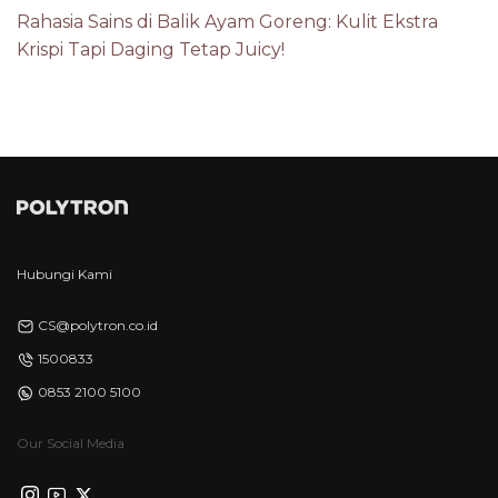
Rahasia Sains di Balik Ayam Goreng: Kulit Ekstra
Krispi Tapi Daging Tetap Juicy!
Hubungi Kami
CS@polytron.co.id
1500833
0853 2100 5100
Our Social Media