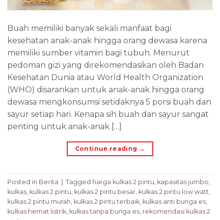
Buah memiliki banyak sekali manfaat bagi
kesehatan anak-anak hingga orang dewasa karena
memiliki sumber vitamin bagi tubuh. Menurut
pedoman gizi yang direkomendasikan oleh Badan
Kesehatan Dunia atau World Health Organization
(WHO) disarankan untuk anak-anak hingga orang
dewasa mengkonsumsi setidaknya 5 porsi buah dan
sayur setiap hari. Kenapa sih buah dan sayur sangat
penting untuk anak-anak […]
Continue reading
→
Posted in
Berita
|
Tagged
harga kulkas 2 pintu
,
kapasitas jumbo
,
kulkas
,
kulkas 2 pintu
,
kulkas 2 pintu besar
,
kulkas 2 pintu low watt
,
kulkas 2 pintu murah
,
kulkas 2 pintu terbaik
,
kulkas anti bunga es
,
kulkas hemat listrik
,
kulkas tanpa bunga es
,
rekomendasi kulkas 2