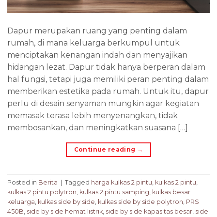
Dapur merupakan ruang yang penting dalam
rumah, di mana keluarga berkumpul untuk
menciptakan kenangan indah dan menyajikan
hidangan lezat. Dapur tidak hanya berperan dalam
hal fungsi, tetapi juga memiliki peran penting dalam
memberikan estetika pada rumah. Untuk itu, dapur
perlu di desain senyaman mungkin agar kegiatan
memasak terasa lebih menyenangkan, tidak
membosankan, dan meningkatkan suasana […]
Continue reading
→
Posted in
Berita
|
Tagged
harga kulkas 2 pintu
,
kulkas 2 pintu
,
kulkas 2 pintu polytron
,
kulkas 2 pintu samping
,
kulkas besar
keluarga
,
kulkas side by side
,
kulkas side by side polytron
,
PRS
450B
,
side by side hemat listrik
,
side by side kapasitas besar
,
side