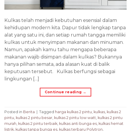
Kulkas telah menjadi kebutuhan esensial dalam
kehidupan modern kita. Dapur tidak lengkap tanpa
alat yang satu ini, dan setiap rumah tangga memiliki
kulkas untuk menyimpan makanan dan minuman.
Namun, apakah kamu tahu mengapa beberapa
makanan wajib disimpan dalam kulkas? Bukannya
hanya pilihan semata, ada alasan kuat di balik
keputusan tersebut. Kulkas berfungsi sebagai
lingkungan […]
Continue reading
→
Posted in
Berita
|
Tagged
harga kulkas 2 pintu
,
kulkas
,
kulkas 2
pintu
,
kulkas 2 pintu besar
,
kulkas 2 pintu low watt
,
kulkas 2 pintu
murah
,
kulkas 2 pintu terbaik
,
kulkas anti bunga es
,
kulkas hemat
listrik
,
kulkas tanpa bunga es
,
kulkas terbaru Polytron
,