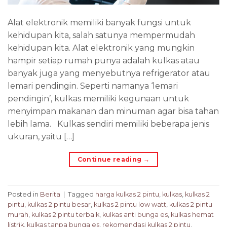
Alat elektronik memiliki banyak fungsi untuk
kehidupan kita, salah satunya mempermudah
kehidupan kita. Alat elektronik yang mungkin
hampir setiap rumah punya adalah kulkas atau
banyak juga yang menyebutnya refrigerator atau
lemari pendingin. Seperti namanya ‘lemari
pendingin’, kulkas memiliki kegunaan untuk
menyimpan makanan dan minuman agar bisa tahan
lebih lama. Kulkas sendiri memiliki beberapa jenis
ukuran, yaitu […]
Continue reading
→
Posted in
Berita
|
Tagged
harga kulkas 2 pintu
,
kulkas
,
kulkas 2
pintu
,
kulkas 2 pintu besar
,
kulkas 2 pintu low watt
,
kulkas 2 pintu
murah
,
kulkas 2 pintu terbaik
,
kulkas anti bunga es
,
kulkas hemat
listrik
,
kulkas tanpa bunga es
,
rekomendasi kulkas 2 pintu
,