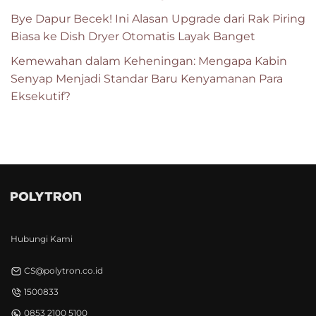
Bye Dapur Becek! Ini Alasan Upgrade dari Rak Piring
Biasa ke Dish Dryer Otomatis Layak Banget
Kemewahan dalam Keheningan: Mengapa Kabin
Senyap Menjadi Standar Baru Kenyamanan Para
Eksekutif?
Hubungi Kami
CS@polytron.co.id
1500833
0853 2100 5100