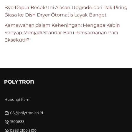
Bye Dapur Becek! Ini Alasan Upgrade dari Rak Piring
Biasa ke Dish Dryer Otomatis Layak Banget
Kemewahan dalam Keheningan: Mengapa Kabin
Senyap Menjadi Standar Baru Kenyamanan Para
Eksekutif?
Hubungi Kami
CS@polytron.co.id
1500833
0853 2100 5100