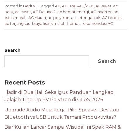
Posted in
Berita
|
Tagged
AC
,
AC 1 PK
,
AC 1/2 PK
,
AC awet
,
ac
baru
,
ac caset
,
AC Deluxe 2
,
ac hemat energi
,
AC Inverter
,
ac
listrik murah
,
AC Murah
,
ac polytron
,
ac setengah pk
,
AC terbaik
,
ac terjangkau
,
biaya listrik murah
,
hemat
,
rekomendasi AC
Search
Search
Recent Posts
Hadir di Dua Hall Sekaligus! Panduan Lengkap
Jelajahi Line-Up EV Polytron di GIIAS 2026
Upgrade Audio Meja Kerja: Pilih Speaker Desktop
Bluetooth vs USB untuk Temani Produktivitas?
Biar Kuliah Lancar Sampai Wisuda: Ini Spek RAM &