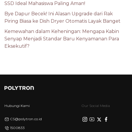
SSD Ideal Mahasiswa Paling Aman!
Bye Dapur Becek! Ini Alasan Upgrade dari Rak
Piring Biasa ke Dish Dryer Otomatis Layak Banget
Kemewahan dalam Keheningan: Mengapa Kabin
Senyap Menjadi Standar Baru Kenyamanan Para
Eksekutif?
Hubungi Kami
Our Social Media
CS@polytron.co.id
1500833