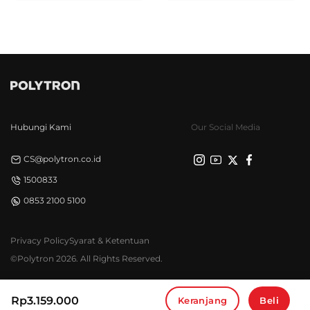
Hubungi Kami
Our Social Media
CS@polytron.co.id
1500833
0853 2100 5100
Privacy Policy
Syarat & Ketentuan
©Polytron 2026. All Rights Reserved.
Rp
3.159.000
Keranjang
Beli