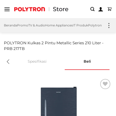
Skip
to
content
Beranda
Promo
TV & Audio
Home Appliances
IT Produk
Polytron EV
Polyt
POLYTRON Kulkas 2 Pintu Metallic Series 210 Liter -
PRB 217TB
Spesifikasi
Beli