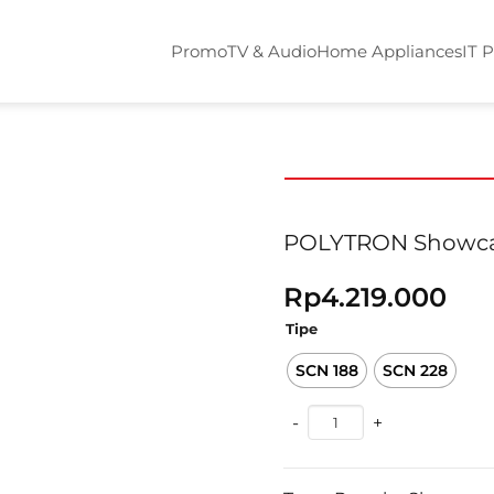
Promo
TV & Audio
Home Appliances
IT 
POLYTRON Showcas
Rp
4.219.000
Tipe
SCN 188
SCN 228
POLYTRON Showcase 230 