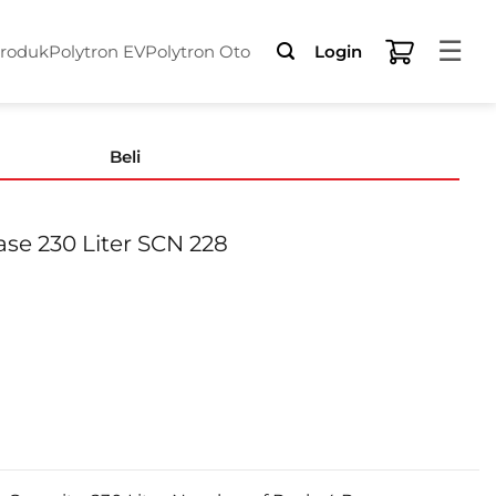
☰
Produk
Polytron EV
Polytron Oto
Login
Beli
e 230 Liter SCN 228
Liter SCN 228 quantity