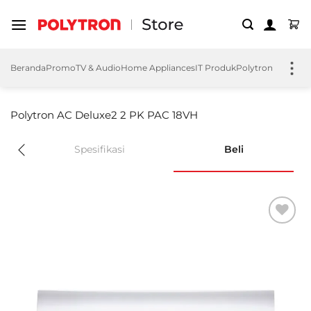
Skip
to
content
Beranda
Promo
TV & Audio
Home Appliances
IT Produk
Polytron EV
Polyt
Polytron AC Deluxe2 2 PK PAC 18VH
Spesifikasi
Beli