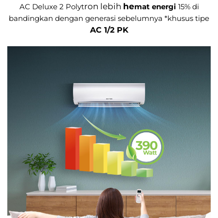
ron lebih
he
AC D
eluxe 2 Polyt
mat energi
15% di
bandingkan dengan generasi sebelumnya *khusus tipe
AC 1/2 PK