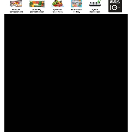
Elegant Design
Polytron Belleza Big Liter dengan unsur “Elegant
Design” merupakan penyempurnaan interior dan
eksterior dengan sentuhan desain Borderless yang