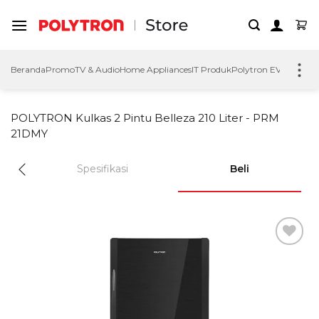
Skip
to
content
Beranda
Promo
TV & Audio
Home Appliances
IT Produk
Polytron EV
Polytron
POLYTRON Kulkas 2 Pintu Belleza 210 Liter - PRM
21DMY
Spesifikasi
Beli