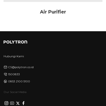
Air Purifier
Hubungi Kami
CS@polytron.co.id
1500833
0853 2100 5100
Our Social Media