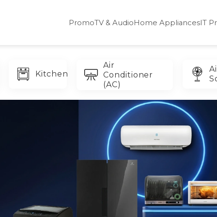
Promo
TV & Audio
Home Appliances
IT P
Air
Ai
Kitchen
Conditioner
S
(AC)