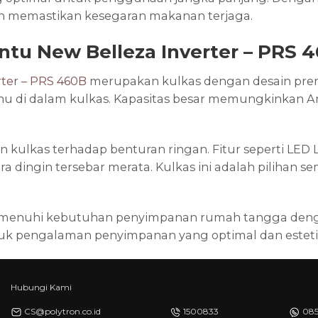
an memastikan kesegaran makanan terjaga.
intu New Belleza Inverter – PRS 
rter – PRS 460B
merupakan kulkas dengan desain premi
suhu di dalam kulkas. Kapasitas besar memungkinkan
kulkas terhadap benturan ringan. Fitur seperti LED
ara dingin tersebar merata. Kulkas ini adalah pili
emenuhi kebutuhan penyimpanan rumah tangga dengan k
uk pengalaman penyimpanan yang optimal dan estetik
Hubungi Kami
CS@polytron.co.id
1500833
085