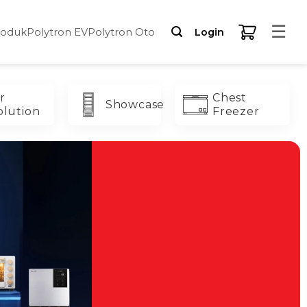
☰
roduk
Polytron EV
Polytron Oto
Login
r
Chest
Showcase
olution
Freezer