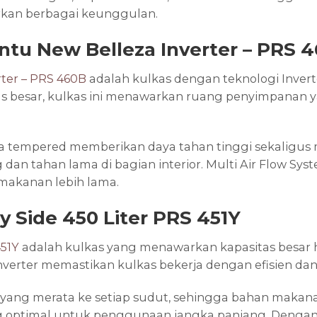
arkan berbagai keunggulan.
intu New Belleza Inverter – PRS 
rter – PRS 460B
adalah kulkas dengan teknologi Inverte
as besar, kulkas ini menawarkan ruang penyimpanan
a tempered memberikan daya tahan tinggi sekaligus
an tahan lama di bagian interior. Multi Air Flow Sys
makanan lebih lama.
 Side 450 Liter PRS 451Y
451Y
adalah kulkas yang menawarkan kapasitas besar hi
verter memastikan kulkas bekerja dengan efisien dan
yang merata ke setiap sudut, sehingga bahan makanan
optimal untuk penggunaan jangka panjang. Dengan t