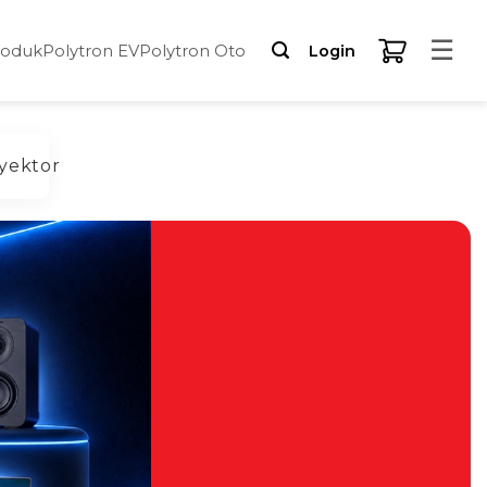
☰
roduk
Polytron EV
Polytron Oto
Login
yektor