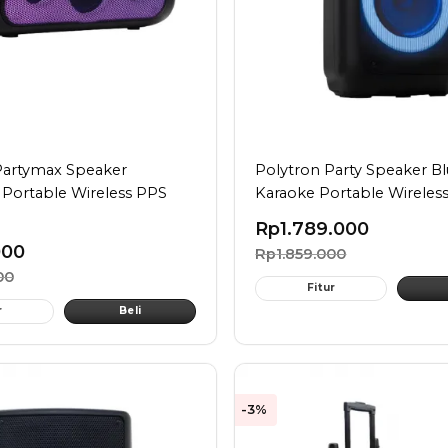
Partymax Speaker
Polytron Party Speaker B
 Portable Wireless PPS
Karaoke Portable Wireles
Rp
1.789.000
000
Rp
1.859.000
00
Fitur
r
Beli
-3%