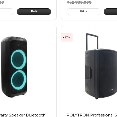
00
Rp
2.739.000
r
Beli
Fitur
-2%
Party Speaker Bluetooth
POLYTRON Professional 