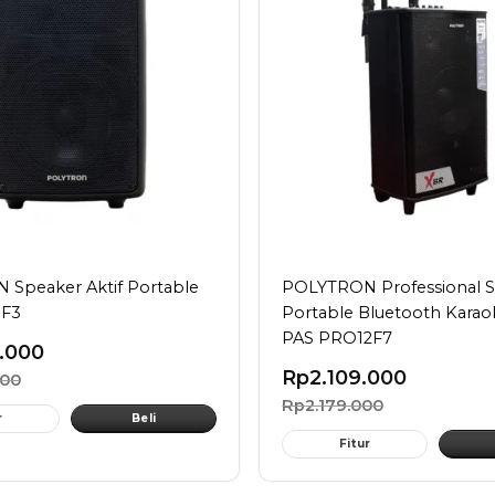
Speaker Aktif Portable
POLYTRON Professional 
F3
Portable Bluetooth Karao
PAS PRO12F7
.000
Rp
2.109.000
000
Rp
2.179.000
r
Beli
Fitur