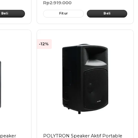
Rp
2.919.000
Beli
Fitur
Beli
-12%
Speaker
POLYTRON Speaker Aktif Portable