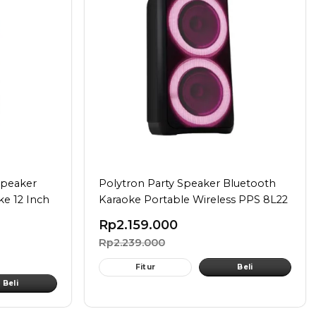
Speaker
Polytron Party Speaker Bluetooth
ke 12 Inch
Karaoke Portable Wireless PPS 8L22
Rp
2.159.000
Rp
2.239.000
Fitur
Beli
Beli