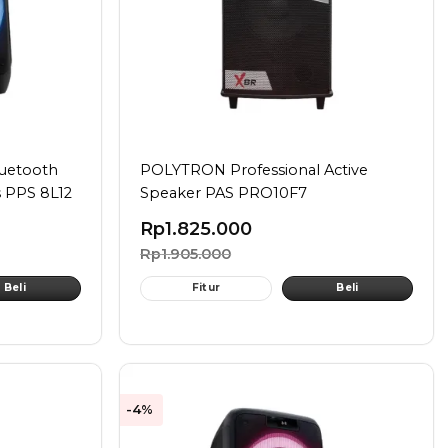
luetooth
POLYTRON Professional Active
s PPS 8L12
Speaker PAS PRO10F7
Rp
1.825.000
Rp
1.905.000
Beli
Fitur
Beli
-4%