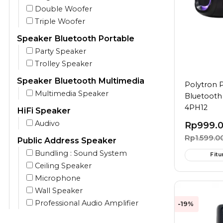
Double Woofer
Triple Woofer
Speaker Bluetooth Portable
Party Speaker
Trolley Speaker
Speaker Bluetooth Multimedia
Polytron 
Multimedia Speaker
Bluetooth
4PH12
HiFi Speaker
Audivo
Rp
999.
Rp
1.599.0
Public Address Speaker
Bundling : Sound System
Fitu
Ceiling Speaker
Microphone
Wall Speaker
Professional Audio Amplifier
-19%