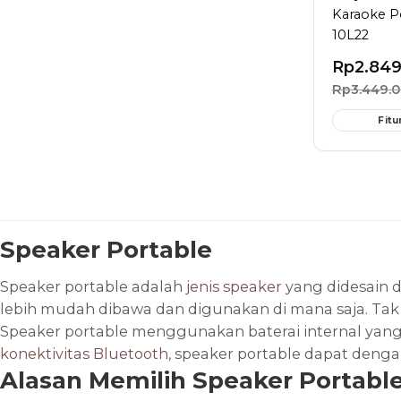
Karaoke P
10L22
Rp
2.84
Rp
3.449.
Fitu
Speaker Portable
Speaker portable adalah
jenis speaker
yang didesain d
lebih mudah dibawa dan digunakan di mana saja. Tak s
Speaker portable menggunakan baterai internal yan
konektivitas Bluetooth
, speaker portable dapat den
Alasan Memilih Speaker Portable