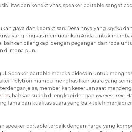
bilitas dan konektivitas, speaker portable sangat co
kan gaya dan kepraktisan. Desainnya yang
stylish
dan
ya yang ringkas memudahkan Anda untuk membawanya
bahkan dilengkapi dengan pegangan dan roda untuk 
n di mana pun.
gul. Speaker portable mereka didesain untuk menghas
eaker Polytron mampu menghasilkan suara yang seimba
ik terdengar jelas, memberikan keseruan saat menden
ries
, bahkan sudah dilengkapi dengan
wireless mic
. H
 lama dan kualitas suara yang baik telah menjadi ciri
n speaker portable terbaik dengan harga yang kompe