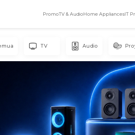
Promo
TV & Audio
Home Appliances
IT P
emua
TV
Audio
Pro