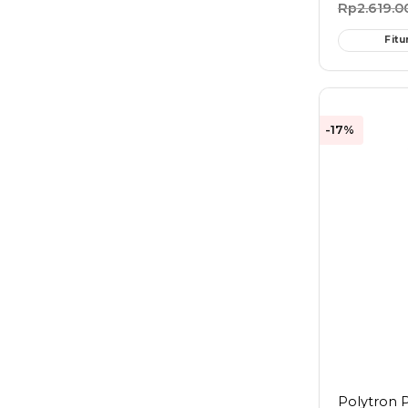
Rp
2.619.0
Fitu
-17%
Polytron 