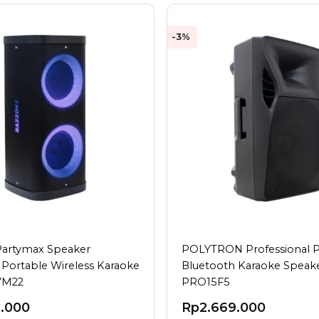
-3%
Partymax Speaker
POLYTRON Professional P
 Portable Wireless Karaoke
Bluetooth Karaoke Speak
7M22
PRO15F5
9.000
Rp
2.669.000