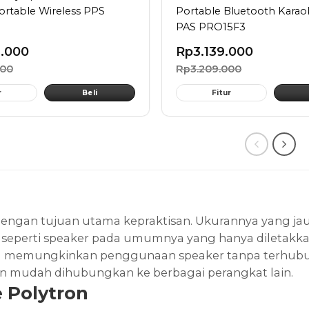
ortable Wireless PPS
Portable Bluetooth Karao
PAS PRO15F3
9.000
Rp
3.139.000
000
Rp
3.209.000
r
Beli
Fitur
engan tujuan utama kepraktisan. Ukurannya yang jauh
eperti speaker pada umumnya yang hanya diletakkan di
g memungkinkan penggunaan speaker tanpa terhubung
gan mudah dihubungkan ke berbagai perangkat lain.
 Polytron