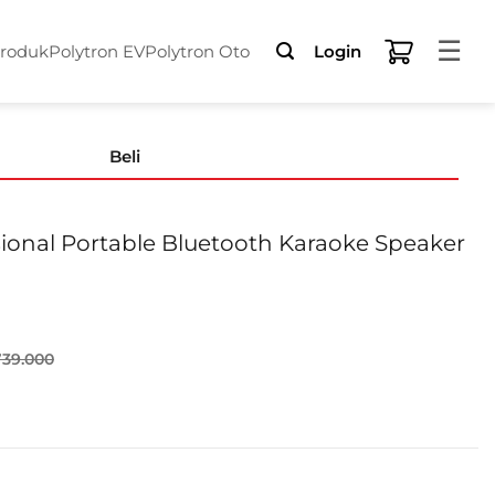
☰
Produk
Polytron EV
Polytron Oto
Login
Beli
onal Portable Bluetooth Karaoke Speaker
739.000
Portable Bluetooth Karaoke Speaker PAS PRO15F5 quanti