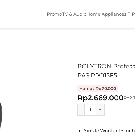
Promo
TV & Audio
Home Appliances
IT 
POLYTRON Professi
PAS PRO15F5
Hemat Rp70.000
Rp2.669.000
Rp2.
POLYTRON Professional 
Single Woofer 15 inch