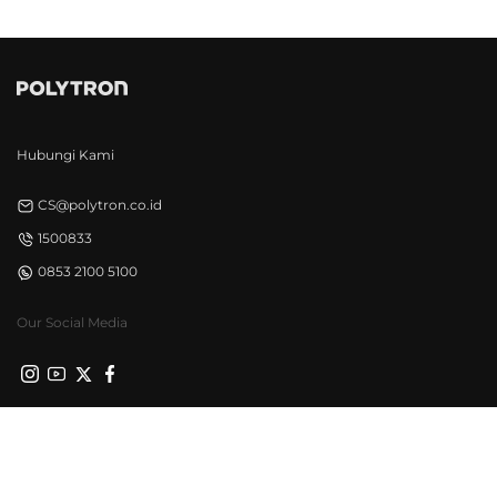
Hubungi Kami
CS@polytron.co.id
1500833
0853 2100 5100
Our Social Media
Privacy Policy
Syarat & Ketentuan
©Polytron 2026. All Rights Reserved.