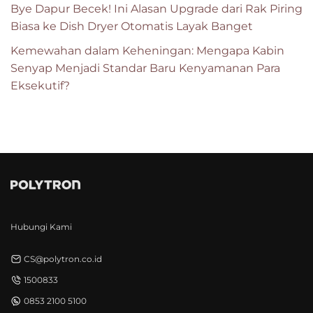
Bye Dapur Becek! Ini Alasan Upgrade dari Rak Piring
Biasa ke Dish Dryer Otomatis Layak Banget
Kemewahan dalam Keheningan: Mengapa Kabin
Senyap Menjadi Standar Baru Kenyamanan Para
Eksekutif?
Hubungi Kami
CS@polytron.co.id
1500833
0853 2100 5100