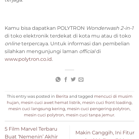
Kamu bisa dapatkan POLYTRON
Wonderwash 2-in-1
di toko elektronik terdekat di kota mu atau di toko
online
terpercaya. Untuk informasi dan pembelian
silahkan mengunjungi laman
official
di
www.polytron.co.id
.
This entry was posted in
Berita
and tagged
mencuci di musim
hujan
,
mesin cuci awet hemat listrik
,
mesin cuci front loading
,
mesin cuci langsung kering
,
mesin cuci pengering polytron
,
mesin cuci polytron
,
mesin cuci tanpa jemur
.
5 Film Marvel Terbaru
Makin Canggih, Ini Fitur
Buat ‘Nemenin’ Akhir