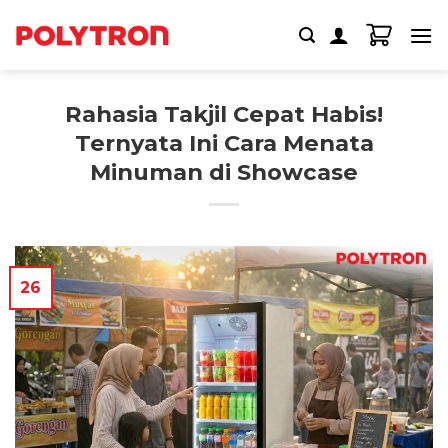
Skip
to
content
Rahasia Takjil Cepat Habis!
Ternyata Ini Cara Menata
Minuman di Showcase
26