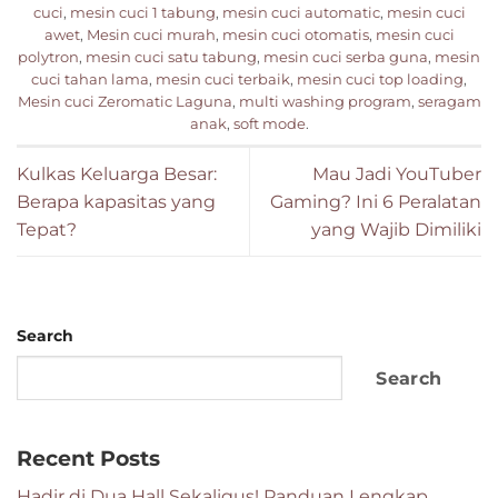
cuci
,
mesin cuci 1 tabung
,
mesin cuci automatic
,
mesin cuci
awet
,
Mesin cuci murah
,
mesin cuci otomatis
,
mesin cuci
polytron
,
mesin cuci satu tabung
,
mesin cuci serba guna
,
mesin
cuci tahan lama
,
mesin cuci terbaik
,
mesin cuci top loading
,
Mesin cuci Zeromatic Laguna
,
multi washing program
,
seragam
anak
,
soft mode
.
Kulkas Keluarga Besar:
Mau Jadi YouTuber
Berapa kapasitas yang
Gaming? Ini 6 Peralatan
Tepat?
yang Wajib Dimiliki
Search
Search
Recent Posts
Hadir di Dua Hall Sekaligus! Panduan Lengkap