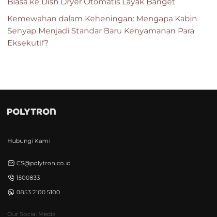
Biasa ke Dish Dryer Otomatis Layak Banget
Kemewahan dalam Keheningan: Mengapa Kabin
Senyap Menjadi Standar Baru Kenyamanan Para
Eksekutif?
Hubungi Kami
CS@polytron.co.id
1500833
0853 2100 5100
Our Social Media