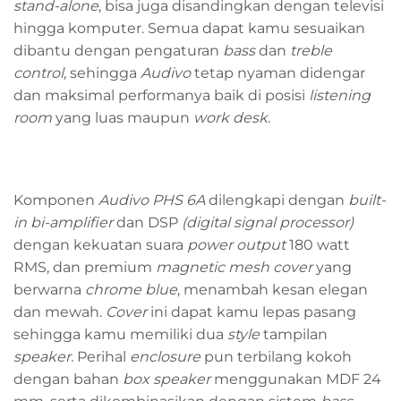
stand-alone
, bisa juga disandingkan dengan televisi
hingga komputer. Semua dapat kamu sesuaikan
dibantu dengan pengaturan
bass
dan
treble
control,
sehingga
Audivo
tetap nyaman didengar
dan maksimal performanya baik di posisi
listening
room
yang luas maupun
work desk
.
Komponen
Audivo PHS 6A
dilengkapi dengan
built-
in bi-amplifier
dan DSP
(digital signal processor)
dengan kekuatan suara
power output
180 watt
RMS, dan premium
magnetic mesh cover
yang
berwarna
chrome blue
, menambah kesan elegan
dan mewah.
Cover
ini dapat kamu lepas pasang
sehingga kamu memiliki dua
style
tampilan
speaker.
Perihal
enclosure
pun terbilang kokoh
dengan bahan
box speaker
menggunakan MDF 24