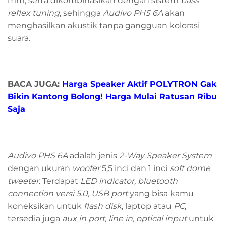
mm, serta dikombinasikan dengan sistem
bass
reflex tuning
, sehingga
Audivo PHS 6A
akan
menghasilkan akustik tanpa gangguan kolorasi
suara.
BACA JUGA:
Harga Speaker Aktif POLYTRON Gak
Bikin Kantong Bolong! Harga Mulai Ratusan Ribu
Saja
Audivo PHS 6A
adalah jenis
2-Way Speaker System
dengan ukuran
woofer
5,5 inci dan 1 inci
soft dome
tweeter
. Terdapat
LED indicator, bluetooth
connection versi 5.0, USB port
yang bisa kamu
koneksikan untuk
flash disk
, laptop atau
PC
,
tersedia juga
aux in port, line in, optical input
untuk