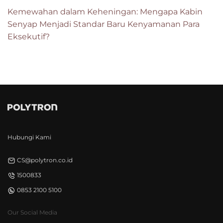
Kemewahan dalam Keheningan: Mengapa Kabin
Senyap Menjadi Standar Baru Kenyamanan Para
Eksekutif?
Hubungi Kami
CS@polytron.co.id
1500833
0853 2100 5100
Our Social Media