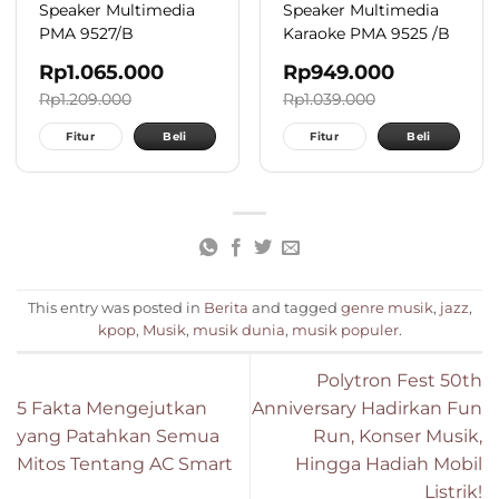
Speaker Multimedia
Speaker Multimedia
PMA 9527/B
Karaoke PMA 9525 /B
Rp
1.065.000
Rp
949.000
Rp
1.209.000
Rp
1.039.000
Fitur
Beli
Fitur
Beli
This entry was posted in
Berita
and tagged
genre musik
,
jazz
,
kpop
,
Musik
,
musik dunia
,
musik populer
.
Polytron Fest 50th
5 Fakta Mengejutkan
Anniversary Hadirkan Fun
yang Patahkan Semua
Run, Konser Musik,
Mitos Tentang AC Smart
Hingga Hadiah Mobil
Listrik!