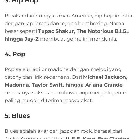
3. Hip Hop
Berakar dari budaya urban Amerika, hip hop identik
dengan rap, breakdance, dan beatboxing. Nama
besar seperti
Tupac Shakur, The Notorious B.I.G.,
hingga Jay-Z
membuat genre ini mendunia.
4. Pop
Pop selalu jadi primadona dengan melodi yang
catchy dan lirik sederhana. Dari
Michael Jackson,
Madonna, Taylor Swift, hingga Ariana Grande
,
semuanya sukses membawa pop menjadi genre
paling mudah diterima masyarakat.
5. Blues
Blues adalah akar dari jazz dan rock, berasal dari
Afrika-Amerika abad ke-19.
B.B. King, Eric Clapton,