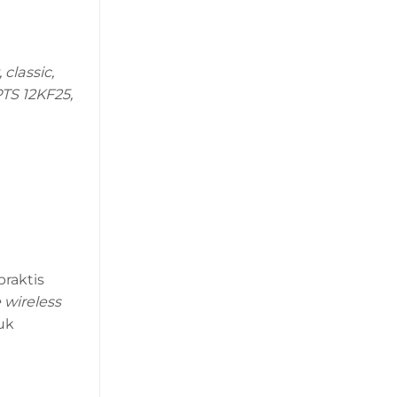
 classic,
TS 12KF25,
praktis
wireless
uk