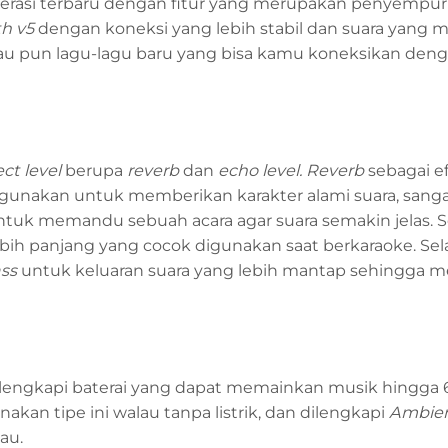
rasi terbaru dengan fitur yang merupakan penyempur
h v5
dengan koneksi yang lebih stabil dan suara yang 
au pun lagu-lagu baru yang bisa kamu koneksikan den
ect level
berupa
reverb
dan
echo
level. Reverb
sebagai e
a digunakan untuk memberikan karakter alami suara, sang
tuk memandu sebuah acara agar suara semakin jelas.
ebih panjang yang cocok digunakan saat berkaraoke. Sel
ss
untuk keluaran suara yang lebih mantap sehingga
lengkapi baterai yang dapat memainkan musik hingga 
akan tipe ini walau tanpa listrik, dan dilengkapi
Ambien
au.