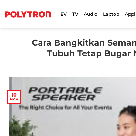
Skip
to
EV
TV
Audio
Laptop
Appl
content
Cara Bangkitkan Seman
Tubuh Tetap Bugar
10
Nov