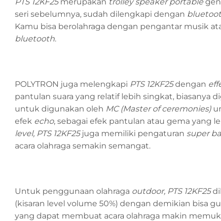
PTS 12KF25
merupakan
trolley speaker portable
gene
seri sebelumnya, sudah dilengkapi dengan
bluetoot
Kamu bisa berolahraga dengan pengantar musik at
bluetooth
.
POLYTRON juga melengkapi
PTS 12KF25
dengan
eff
pantulan suara yang relatif lebih singkat, biasany
untuk digunakan oleh
MC (Master of ceremonies)
un
efek
echo
, sebagai efek pantulan atau gema yang l
level,
PTS 12KF25
juga memiliki pengaturan
super ba
acara olahraga semakin semangat.
Untuk penggunaan olahraga
outdoor, PTS 12KF25
di
(kisaran level volume 50%) dengan demikian bisa gun
yang dapat membuat acara olahraga makin memuk