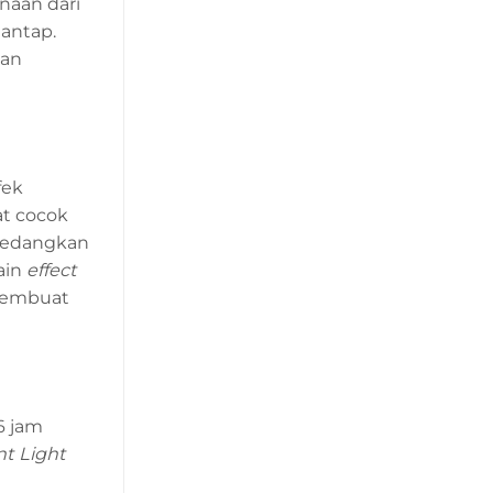
naan dari
mantap.
gan
fek
at cocok
 Sedangkan
ain
effect
 membuat
6 jam
t Light