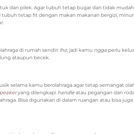
uk dan pilek. Agar tubuh tetap bugar dan tidak mudah 
i tubuh tetap fit dengan makan makanan bergizi, min
r.
lahraga di rumah sendiri
lho
, jadi kamu
ngga
perlu kelua
ndung ataupun becek.
usik selama kamu berolahraga agar tetap semangat ola
speaker
yang dilengkapi
handle
atau pegangan dan rod
aga. Bisa digunakan di dalam ruangan atau bisa juga