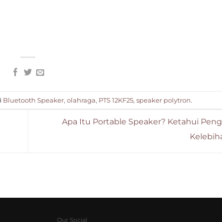
d
Bluetooth Speaker
,
olahraga
,
PTS 12KF25
,
speaker polytron
.
Apa Itu Portable Speaker? Ketahui Peng
Kelebi
Our Social