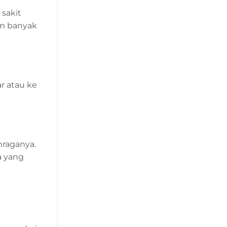
sakit
um banyak
r atau ke
hraganya.
a yang