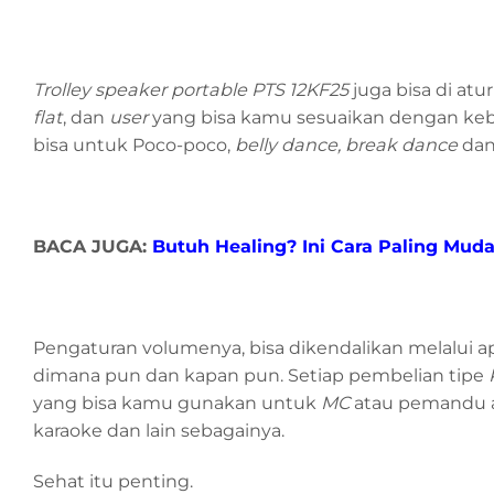
Trolley speaker portable PTS 12KF25
juga bisa di atu
flat
, dan
user
yang bisa kamu sesuaikan dengan ke
bisa untuk Poco-poco,
belly dance, break dance
dan
BACA JUGA:
Butuh Healing? Ini Cara Paling Mu
Pengaturan volumenya, bisa dikendalikan melalui ap
dimana pun dan kapan pun. Setiap pembelian tipe
yang bisa kamu gunakan untuk
MC
atau pemandu a
karaoke dan lain sebagainya.
Sehat itu penting.