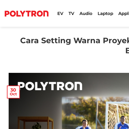
Skip
to
EV
TV
Audio
Laptop
Appl
content
Cara Setting Warna Proye
30
Oct