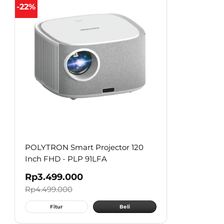
-22%
POLYTRON Smart Projector 120
Inch FHD - PLP 91LFA
Rp
3.499.000
Rp
4.499.000
Fitur
Beli