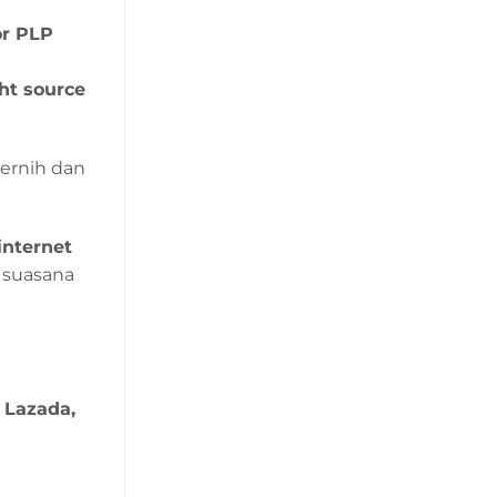
or PLP
ght source
ernih dan
internet
suasana
 Lazada,