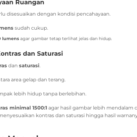
yaan Ruangan
lu disesuaikan dengan kondisi pencahayaan.
umens
sudah cukup.
0 lumens
agar gambar tetap terlihat jelas dan hidup.
ontras dan Saturasi
ras
dan
saturasi
.
ra area gelap dan terang.
ak lebih hidup tanpa berlebihan.
tras minimal 1500:1
agar hasil gambar lebih mendalam d
menyesuaikan kontras dan saturasi hingga hasil warnany