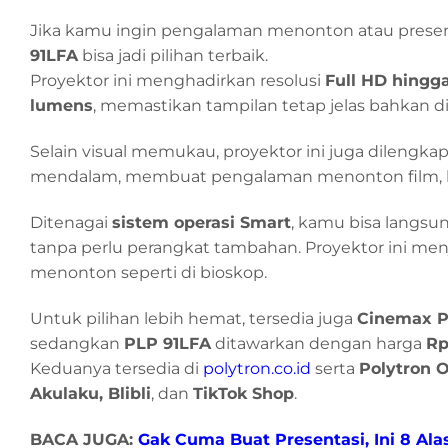
Jika kamu ingin pengalaman menonton atau presen
91LFA
bisa jadi pilihan terbaik.
Proyektor ini menghadirkan resolusi
Full HD hingga
lumens
, memastikan tampilan tetap jelas bahkan d
Selain visual memukau, proyektor ini juga dilengka
mendalam, membuat pengalaman menonton film, ber
Ditenagai
sistem operasi Smart
, kamu bisa langsu
tanpa perlu perangkat tambahan. Proyektor ini men
menonton seperti di bioskop.
Untuk pilihan lebih hemat, tersedia juga
Cinemax P
sedangkan
PLP 91LFA
ditawarkan dengan harga
Rp
Keduanya tersedia di
polytron.co.id
serta
Polytron Of
Akulaku, Blibli
, dan
TikTok Shop
.
BACA JUGA:
Gak Cuma Buat Presentasi, Ini 8 Al