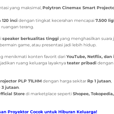
tasi yang maksimal,
Polytron Cinemax Smart Project
 120 inci
dengan tingkat kecerahan mencapai
7.500 li
i ruangan terang.
pi
speaker berkualitas tinggi
yang menghasilkan suara j
main game, atau presentasi jadi lebih hidup.
ng menikmati konten favorit dari
YouTube, Netflix, dan 
jadikan ruang keluarga layaknya
teater pribadi
dengan 
rojector PLP 71LHM
dengan harga sekitar
Rp 1 jutaan
,
 3 jutaan
.
ficial Store
di marketplace seperti
Shopee, Tokopedia,
asan Proyektor Cocok untuk Hiburan Keluarga!