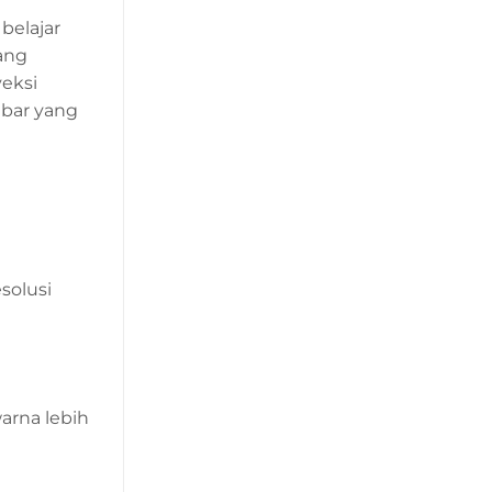
belajar
ang
eksi
mbar yang
solusi
arna lebih