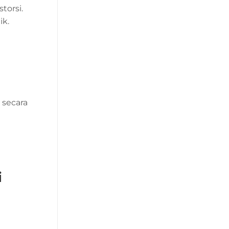
torsi.
ik.
secara
i