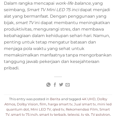
Dalam rangka mencapai
w
ork-life balance
, yang
seimbang,
Smart TV Mini LED 75 inci
dapat menjadi
alat yang bermanfaat. Dengan penggunaan yang
bijak,
smart
TV
ini dapat membantu meningkatkan
produktivitas, mengurangi stres, dan membawa
kebahagiaan dalam kehidupan sehari-hari. Namun,
penting untuk tetap mengatur batasan dan
menjaga pola waktu yang sehat untuk
memaksimalkan manfaatnya tanpa mengorbankan
tanggung jawab pekerjaan dan kesejahteraan
pribadi.
This entry was posted in
Berita
and tagged
4K UHD
,
Dolby
Atmos
,
Dolby Vision
,
film
,
harga smart tv
,
Jual smart tv
,
mini led
quantum dot
,
Mini LED TV
,
qled tv
,
Rekomendasi Film
,
Smart
TV
,
smart tv 75 inch
,
smart tv terbaik
,
televisi
,
tv 4k
,
TV polytron
,