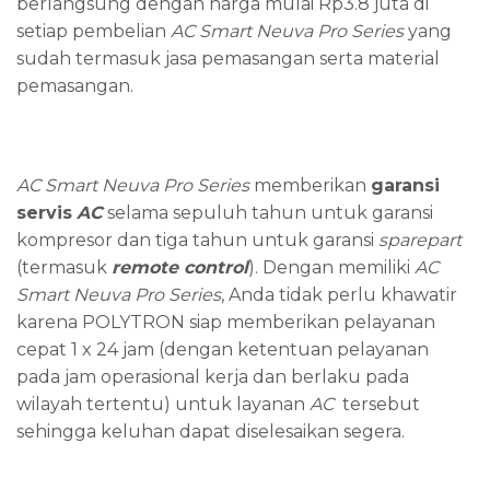
berlangsung dengan harga mulai Rp3.8 juta di
setiap pembelian
AC Smart Neuva Pro Series
yang
sudah termasuk jasa pemasangan serta material
pemasangan.
AC Smart Neuva Pro Series
memberikan
g
aransi
servis
AC
selama sepuluh tahun untuk garansi
kompresor dan tiga tahun untuk garansi
s
pare
p
art
(termasuk
remote
control
). Dengan memiliki
AC
Smart Neuva Pro Series
, Anda tidak perlu khawatir
karena POLYTRON siap memberikan pelayanan
cepat 1 x 24 jam (dengan ketentuan pelayanan
pada jam operasional kerja dan berlaku pada
wilayah tertentu) untuk layanan
AC
tersebut
sehingga keluhan dapat diselesaikan segera.