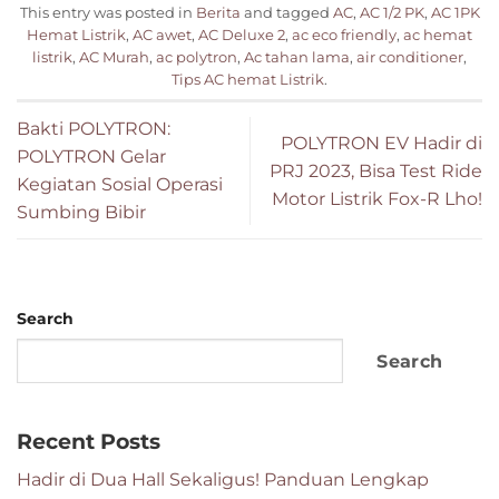
This entry was posted in
Berita
and tagged
AC
,
AC 1/2 PK
,
AC 1PK
Hemat Listrik
,
AC awet
,
AC Deluxe 2
,
ac eco friendly
,
ac hemat
listrik
,
AC Murah
,
ac polytron
,
Ac tahan lama
,
air conditioner
,
Tips AC hemat Listrik
.
Bakti POLYTRON:
POLYTRON EV Hadir di
POLYTRON Gelar
PRJ 2023, Bisa Test Ride
Kegiatan Sosial Operasi
Motor Listrik Fox-R Lho!
Sumbing Bibir
Search
Search
Recent Posts
Hadir di Dua Hall Sekaligus! Panduan Lengkap