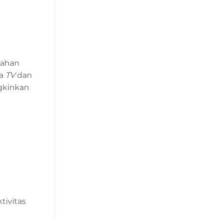
bahan
ra
TV
dan
gkinkan
ivitas