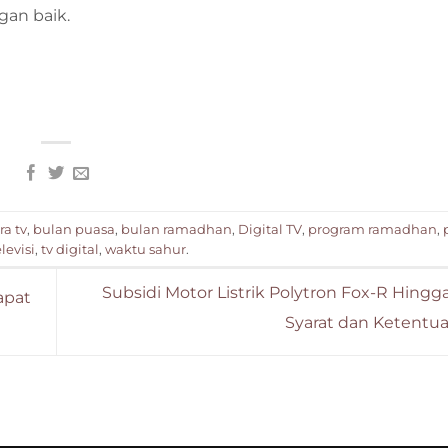
gan baik.
ra tv
,
bulan puasa
,
bulan ramadhan
,
Digital TV
,
program ramadhan
,
levisi
,
tv digital
,
waktu sahur
.
Subsidi Motor Listrik Polytron Fox-R Hingga 
apat
Syarat dan Ketentu