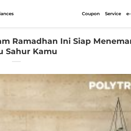
iances
Coupon
Service
e
am Ramadhan Ini Siap Menema
u Sahur Kamu