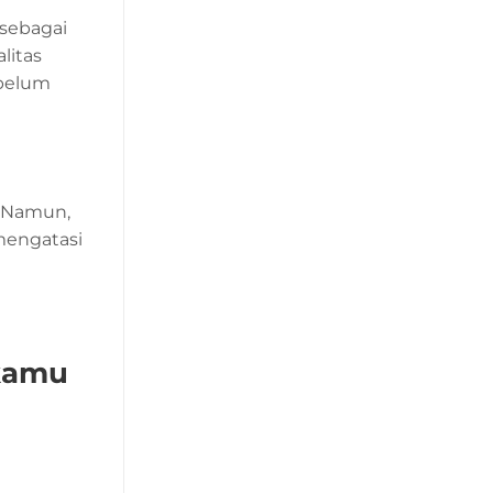
sebagai
litas
ebelum
. Namun,
mengatasi
 kamu