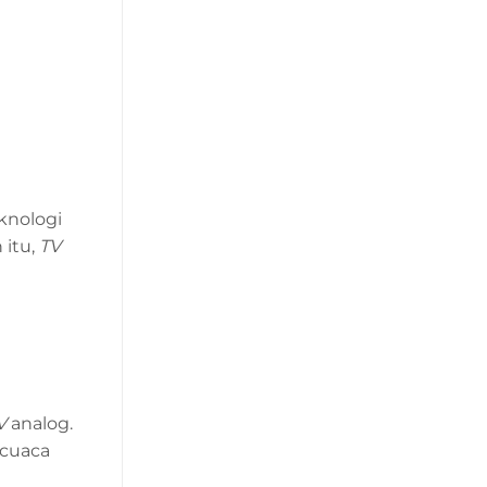
knologi
 itu,
TV
V
analog.
 cuaca