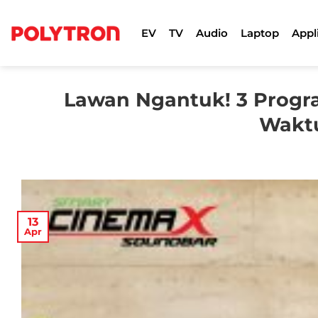
Skip
to
EV
TV
Audio
Laptop
Appl
content
Lawan Ngantuk! 3 Progr
Wakt
13
Apr