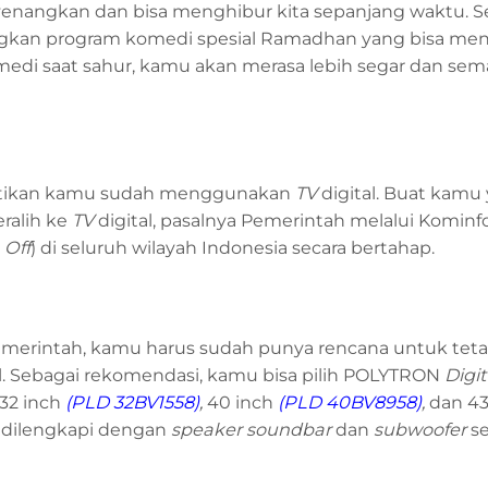
nangkan dan bisa menghibur kita sepanjang waktu. S
kan program komedi spesial Ramadhan yang bisa me
di saat sahur, kamu akan merasa lebih segar dan se
astikan kamu sudah menggunakan
TV
digital. Buat kamu
eralih ke
TV
digital, pasalnya Pemerintah melalui Kominf
 Off
) di seluruh wilayah Indonesia secara bertahap.
emerintah, kamu harus sudah punya rencana untuk teta
l. Sebagai rekomendasi, kamu bisa pilih POLYTRON
Digit
 32 inch
(
PLD 32BV1558
)
,
40 inch
(
PLD 40BV8958
)
,
dan 43
h dilengkapi dengan
speaker soundbar
dan
subwoofer
s