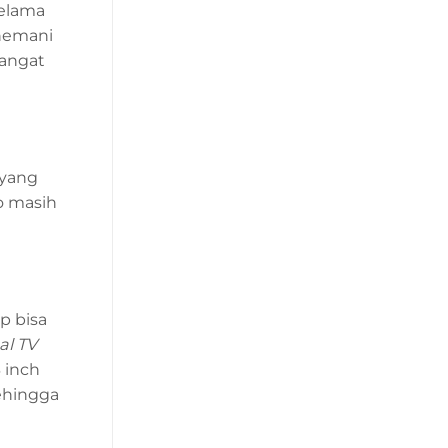
elama
nemani
mangat
 yang
o masih
p bisa
al TV
 inch
ehingga