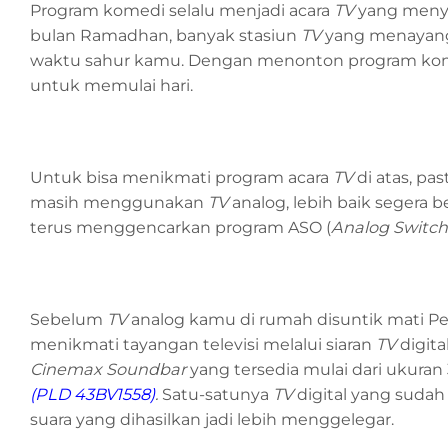
Program komedi selalu menjadi acara
TV
yang menye
bulan Ramadhan, banyak stasiun
TV
yang menayang
waktu sahur kamu. Dengan menonton program kome
untuk memulai hari.
Untuk bisa menikmati program acara
TV
di atas, p
masih menggunakan
TV
analog, lebih baik segera b
terus menggencarkan program ASO (
Analog Switch
Sebelum
TV
analog kamu di rumah disuntik mati P
menikmati tayangan televisi melalui siaran
TV
digita
Cinemax Soundbar
yang tersedia mulai dari ukuran
(
PLD 43BV1558
)
.
Satu-satunya
TV
digital yang suda
suara yang dihasilkan jadi lebih menggelegar.