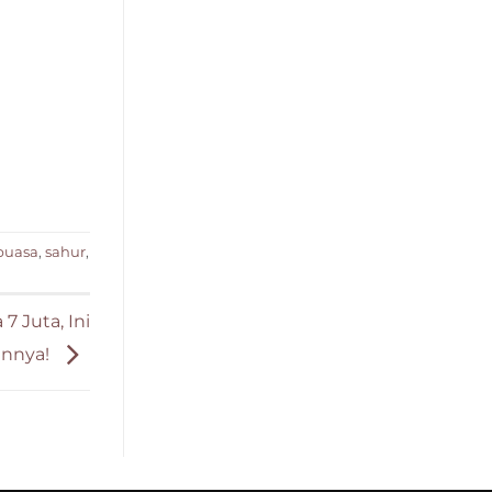
puasa
,
sahur
,
7 Juta, Ini
annya!