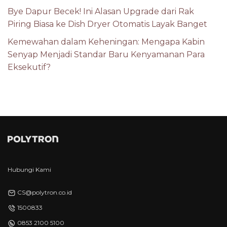
Bye Dapur Becek! Ini Alasan Upgrade dari Rak
Piring Biasa ke Dish Dryer Otomatis Layak Banget
Kemewahan dalam Keheningan: Mengapa Kabin
Senyap Menjadi Standar Baru Kenyamanan Para
Eksekutif?
Hubungi Kami
CS@polytron.co.id
1500833
0853 2100 5100