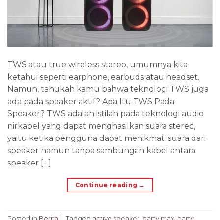
TWS atau true wireless stereo, umumnya kita
ketahui seperti earphone, earbuds atau headset.
Namun, tahukah kamu bahwa teknologi TWS juga
ada pada speaker aktif? Apa Itu TWS Pada
Speaker? TWS adalah istilah pada teknologi audio
nirkabel yang dapat menghasilkan suara stereo,
yaitu ketika pengguna dapat menikmati suara dari
speaker namun tanpa sambungan kabel antara
speaker […]
Continue reading
→
Posted in
Berita
|
Tagged
active speaker
,
party max
,
party