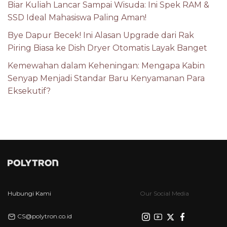
Biar Kuliah Lancar Sampai Wisuda: Ini Spek RAM &
SSD Ideal Mahasiswa Paling Aman!
Bye Dapur Becek! Ini Alasan Upgrade dari Rak
Piring Biasa ke Dish Dryer Otomatis Layak Banget
Kemewahan dalam Keheningan: Mengapa Kabin
Senyap Menjadi Standar Baru Kenyamanan Para
Eksekutif?
Hubungi Kami
Our Social Media
CS@polytron.co.id