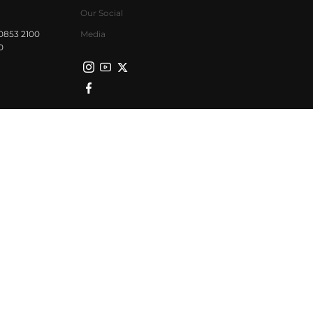
Our Social
0853 2100
Media
0