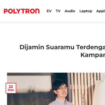
Skip
to
EV
TV
Audio
Laptop
Appl
content
Dijamin Suaramu Terdengar!
Kampan
22
Dec