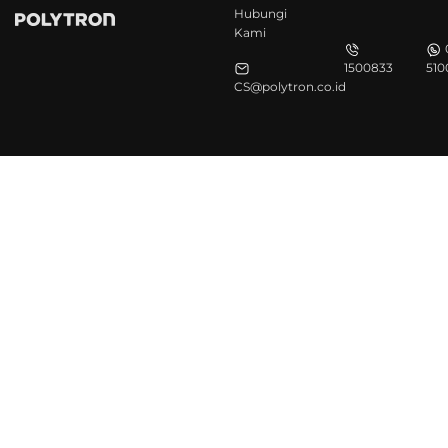
Hubungi
Kami
1500833
510
CS@polytron.co.id
©Polytron 2026. All Rights Reserved.