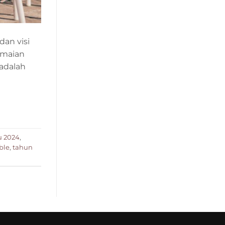
an visi
amaian
 adalah
u 2024
,
ble
,
tahun