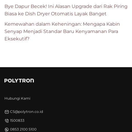
Bye Dapur Becek! Ini Alasan Upgrade dari Rak Piring
Biasa ke Dish Dryer Otomatis Layak Banget
Kemewahan dalam Keheningan: Mengapa Kabin
Senyap Menjadi Standar Baru Kenyamanan Para
Eksekutif?
Hubungi Kami
CS@polytron.co.id
1500833
0853 2100 5100