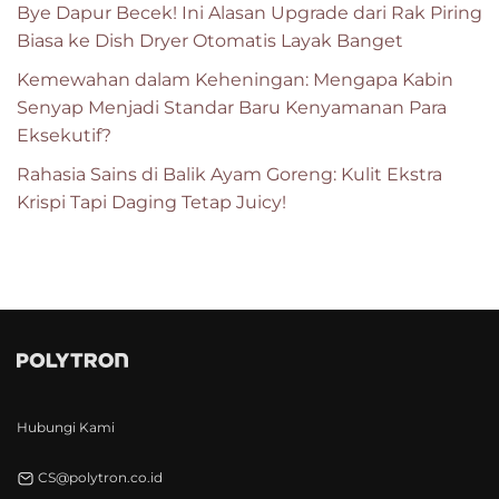
Bye Dapur Becek! Ini Alasan Upgrade dari Rak Piring
Biasa ke Dish Dryer Otomatis Layak Banget
Kemewahan dalam Keheningan: Mengapa Kabin
Senyap Menjadi Standar Baru Kenyamanan Para
Eksekutif?
Rahasia Sains di Balik Ayam Goreng: Kulit Ekstra
Krispi Tapi Daging Tetap Juicy!
Hubungi Kami
CS@polytron.co.id