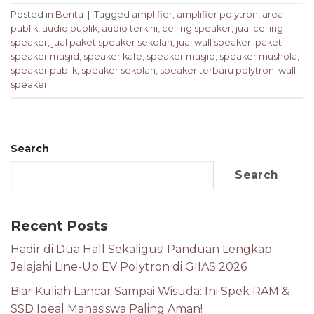
Posted in
Berita
|
Tagged
amplifier
,
amplifier polytron
,
area
publik
,
audio publik
,
audio terkini
,
ceiling speaker
,
jual ceiling
speaker
,
jual paket speaker sekolah
,
jual wall speaker
,
paket
speaker masjid
,
speaker kafe
,
speaker masjid
,
speaker mushola
,
speaker publik
,
speaker sekolah
,
speaker terbaru polytron
,
wall
speaker
Search
Search
Recent Posts
Hadir di Dua Hall Sekaligus! Panduan Lengkap
Jelajahi Line-Up EV Polytron di GIIAS 2026
Biar Kuliah Lancar Sampai Wisuda: Ini Spek RAM &
SSD Ideal Mahasiswa Paling Aman!