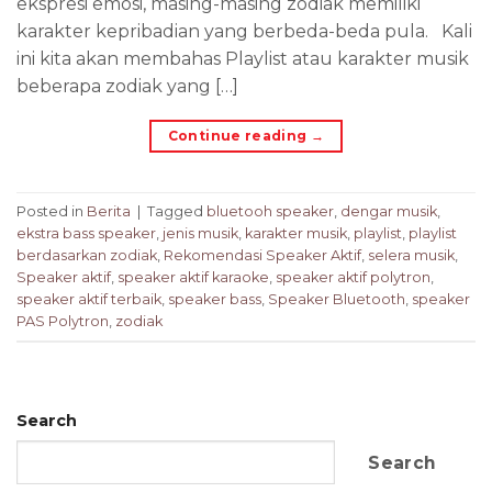
ekspresi emosi, masing-masing zodiak memiliki
karakter kepribadian yang berbeda-beda pula. Kali
ini kita akan membahas Playlist atau karakter musik
beberapa zodiak yang […]
Continue reading
→
Posted in
Berita
|
Tagged
bluetooh speaker
,
dengar musik
,
ekstra bass speaker
,
jenis musik
,
karakter musik
,
playlist
,
playlist
berdasarkan zodiak
,
Rekomendasi Speaker Aktif
,
selera musik
,
Speaker aktif
,
speaker aktif karaoke
,
speaker aktif polytron
,
speaker aktif terbaik
,
speaker bass
,
Speaker Bluetooth
,
speaker
PAS Polytron
,
zodiak
Search
Search