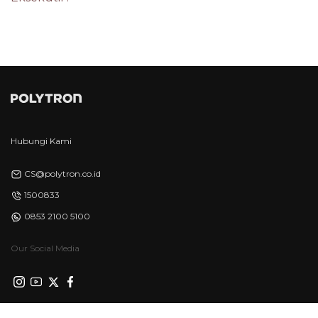
Hubungi Kami
CS@polytron.co.id
1500833
0853 2100 5100
Our Social Media