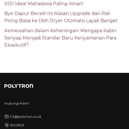
SSD Ideal Mahasiswa Paling Aman!
Bye Dapur Becek! Ini Alasan Upgrade dari Rak
Piring Biasa ke Dish Dryer Otomatis Layak Banget
Kemewahan dalam Keheningan: Mengapa Kabin
Senyap Menjadi Standar Baru Kenyamanan Para
Eksekutif?
Hubungi Kami
CS@polytron.co.id
1500833