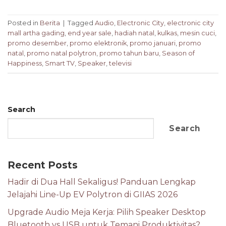
Posted in
Berita
|
Tagged
Audio
,
Electronic City
,
electronic city
mall artha gading
,
end year sale
,
hadiah natal
,
kulkas
,
mesin cuci
,
promo desember
,
promo elektronik
,
promo januari
,
promo
natal
,
promo natal polytron
,
promo tahun baru
,
Season of
Happiness
,
Smart TV
,
Speaker
,
televisi
Search
Search
Recent Posts
Hadir di Dua Hall Sekaligus! Panduan Lengkap
Jelajahi Line-Up EV Polytron di GIIAS 2026
Upgrade Audio Meja Kerja: Pilih Speaker Desktop
Bluetooth vs USB untuk Temani Produktivitas?