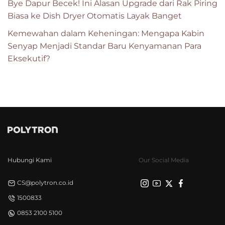
Bye Dapur Becek! Ini Alasan Upgrade dari Rak Piring
Biasa ke Dish Dryer Otomatis Layak Banget
Kemewahan dalam Keheningan: Mengapa Kabin
Senyap Menjadi Standar Baru Kenyamanan Para
Eksekutif?
Hubungi Kami
Our Social Media
CS@polytron.co.id
1500833
0853 2100 5100