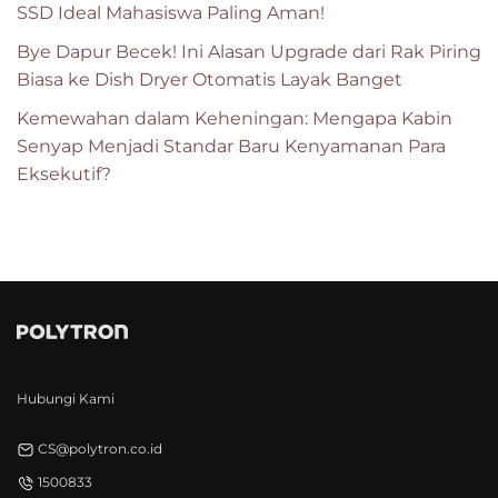
SSD Ideal Mahasiswa Paling Aman!
Bye Dapur Becek! Ini Alasan Upgrade dari Rak Piring
Biasa ke Dish Dryer Otomatis Layak Banget
Kemewahan dalam Keheningan: Mengapa Kabin
Senyap Menjadi Standar Baru Kenyamanan Para
Eksekutif?
Hubungi Kami
CS@polytron.co.id
1500833