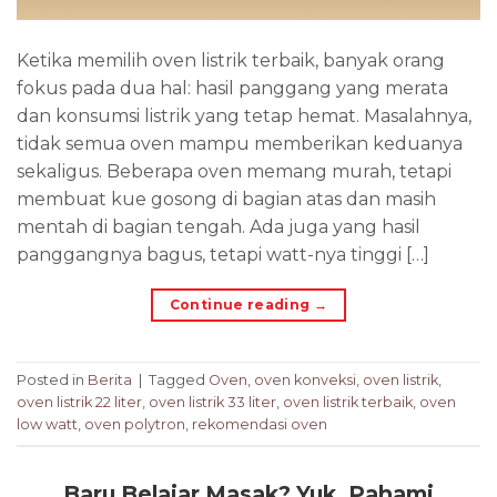
Ketika memilih oven listrik terbaik, banyak orang
fokus pada dua hal: hasil panggang yang merata
dan konsumsi listrik yang tetap hemat. Masalahnya,
tidak semua oven mampu memberikan keduanya
sekaligus. Beberapa oven memang murah, tetapi
membuat kue gosong di bagian atas dan masih
mentah di bagian tengah. Ada juga yang hasil
panggangnya bagus, tetapi watt-nya tinggi […]
Continue reading
→
Posted in
Berita
|
Tagged
Oven
,
oven konveksi
,
oven listrik
,
oven listrik 22 liter
,
oven listrik 33 liter
,
oven listrik terbaik
,
oven
low watt
,
oven polytron
,
rekomendasi oven
Baru Belajar Masak? Yuk, Pahami