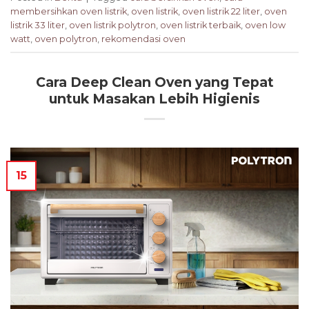
membersihkan oven listrik
,
oven listrik
,
oven listrik 22 liter
,
oven
listrik 33 liter
,
oven listrik polytron
,
oven listrik terbaik
,
oven low
watt
,
oven polytron
,
rekomendasi oven
Cara Deep Clean Oven yang Tepat
untuk Masakan Lebih Higienis
15