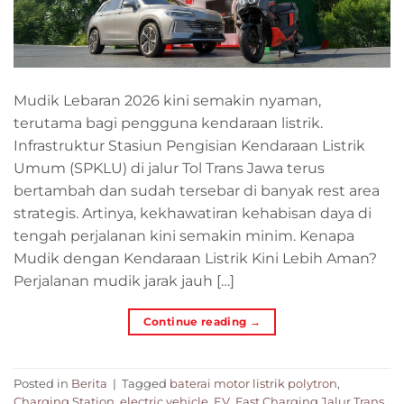
Mudik Lebaran 2026 kini semakin nyaman,
terutama bagi pengguna kendaraan listrik.
Infrastruktur Stasiun Pengisian Kendaraan Listrik
Umum (SPKLU) di jalur Tol Trans Jawa terus
bertambah dan sudah tersebar di banyak rest area
strategis. Artinya, kekhawatiran kehabisan daya di
tengah perjalanan kini semakin minim. Kenapa
Mudik dengan Kendaraan Listrik Kini Lebih Aman?
Perjalanan mudik jarak jauh […]
Continue reading
→
Posted in
Berita
|
Tagged
baterai motor listrik polytron
,
Charging Station
,
electric vehicle
,
EV
,
Fast Charging Jalur Trans