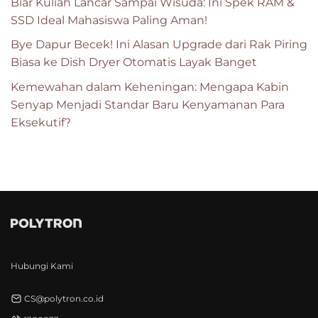
Biar Kuliah Lancar Sampai Wisuda: Ini Spek RAM &
SSD Ideal Mahasiswa Paling Aman!
Bye Dapur Becek! Ini Alasan Upgrade dari Rak Piring
Biasa ke Dish Dryer Otomatis Layak Banget
Kemewahan dalam Keheningan: Mengapa Kabin
Senyap Menjadi Standar Baru Kenyamanan Para
Eksekutif?
Hubungi Kami
CS@polytron.co.id