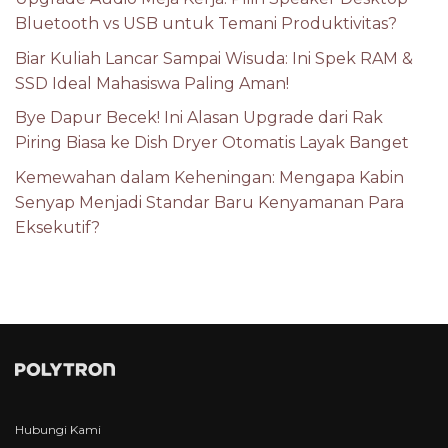
Bluetooth vs USB untuk Temani Produktivitas?
Biar Kuliah Lancar Sampai Wisuda: Ini Spek RAM &
SSD Ideal Mahasiswa Paling Aman!
Bye Dapur Becek! Ini Alasan Upgrade dari Rak
Piring Biasa ke Dish Dryer Otomatis Layak Banget
Kemewahan dalam Keheningan: Mengapa Kabin
Senyap Menjadi Standar Baru Kenyamanan Para
Eksekutif?
Hubungi Kami