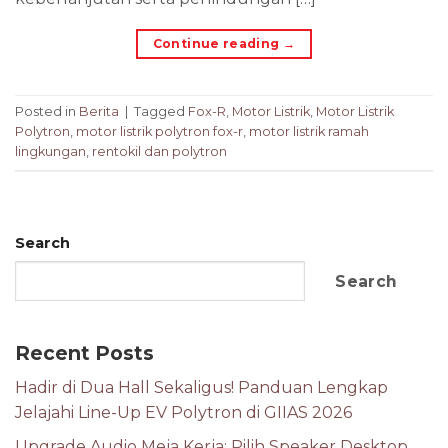
Continue reading
→
Posted in
Berita
|
Tagged
Fox-R
,
Motor Listrik
,
Motor Listrik
Polytron
,
motor listrik polytron fox-r
,
motor listrik ramah
lingkungan
,
rentokil dan polytron
Search
Search
Recent Posts
Hadir di Dua Hall Sekaligus! Panduan Lengkap
Jelajahi Line-Up EV Polytron di GIIAS 2026
Upgrade Audio Meja Kerja: Pilih Speaker Desktop