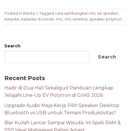
Posted in
Berita
|
Tagged
cara sambungkan mic ke speaker
,
karaoke
,
karaoke di rumah
,
mic
,
mic wireless
,
speaker polytron
Search
Search
Recent Posts
Hadir di Dua Hall Sekaligus! Panduan Lengkap
Jelajahi Line-Up EV Polytron di GIIAS 2026
Upgrade Audio Meja Kerja: Pilih Speaker Desktop
Bluetooth vs USB untuk Temani Produktivitas?
Biar Kuliah Lancar Sampai Wisuda: Ini Spek RAM &
SSD Ideal Mahasiswa Paling Aman!