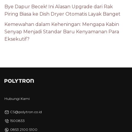
Bye Dapur Becek! Ini Alasan Upgrade dari Rak
Piring Biasa ke Dish Dryer Otomatis Layak Banget
Kemewahan dalam Keheningan: Mengapa Kabin
Senyap Menjadi Standar Baru Kenyamanan Para
Eksekutif?
Hubungi Kami
CS@polytron.co.id
1500833
0853 2100 5100