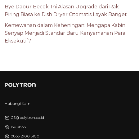
Bye Dapur Becek! Ini Alasan Upgrade dari Rak
Piring Biasa ke Dish Dryer Otomatis Layak Banget
Kemewahan dalam Keheningan: Mengapa Kabin
Senyap Menjadi Standar Baru Kenyamanan Para
Eksekutif?
Hubungi Kami
CS@polytron.co.id
1500833
0853 2100 5100