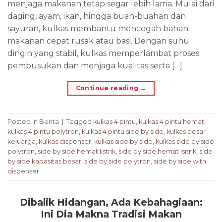
menjaga makanan tetap segar lebih lama. Mulai dari
daging, ayam, ikan, hingga buah-buahan dan
sayuran, kulkas membantu mencegah bahan
makanan cepat rusak atau basi. Dengan suhu
dingin yang stabil, kulkas memperlambat proses
pembusukan dan menjaga kualitas serta […]
Continue reading
→
Posted in
Berita
|
Tagged
kulkas 4 pintu
,
kulkas 4 pintu hemat
,
kulkas 4 pintu polytron
,
kulkas 4 pintu side by side
,
kulkas besar
keluarga
,
kulkas dispenser
,
kulkas side by side
,
kulkas side by side
polytron
,
side by side hemat listrik
,
side by side hemat lsitrik
,
side
by side kapasitas besar
,
side by side polytron
,
side by side with
dispenser
Dibalik Hidangan, Ada Kebahagiaan:
Ini Dia Makna Tradisi Makan