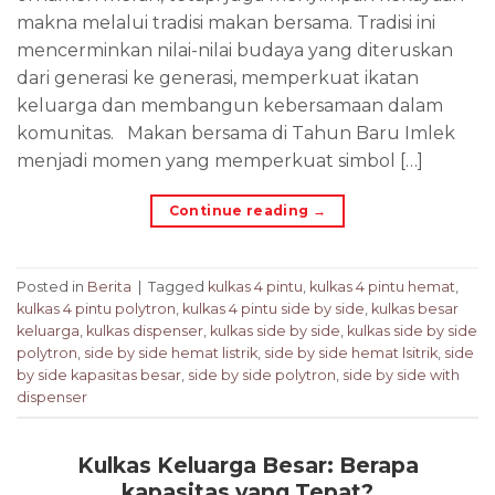
makna melalui tradisi makan bersama. Tradisi ini
mencerminkan nilai-nilai budaya yang diteruskan
dari generasi ke generasi, memperkuat ikatan
keluarga dan membangun kebersamaan dalam
komunitas. Makan bersama di Tahun Baru Imlek
menjadi momen yang memperkuat simbol […]
Continue reading
→
Posted in
Berita
|
Tagged
kulkas 4 pintu
,
kulkas 4 pintu hemat
,
kulkas 4 pintu polytron
,
kulkas 4 pintu side by side
,
kulkas besar
keluarga
,
kulkas dispenser
,
kulkas side by side
,
kulkas side by side
polytron
,
side by side hemat listrik
,
side by side hemat lsitrik
,
side
by side kapasitas besar
,
side by side polytron
,
side by side with
dispenser
Kulkas Keluarga Besar: Berapa
kapasitas yang Tepat?