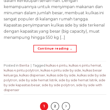
dalam kehidupan sehari-hari. Dengan
kemampuannya untuk menyimpan makanan dan
minuman dalam jumlah besar, membuat kulkas ini
sangat populer di kalangan rumah tangga.
Kapasitas penyimpanan kulkas side by side terkenal
dengan kapasitas yang besar (big capacity), muat
menampung hingga 550 kg […]
Continue reading
→
Posted in
Berita
|
Tagged
kulkas 4 pintu
,
kulkas 4 pintu hemat
,
kulkas 4 pintu polytron
,
kulkas 4 pintu side by side
,
kulkas besar
keluarga
,
kulkas dispenser
,
kulkas side by side
,
kulkas side by side
polytron
,
side by side hemat listrik
,
side by side hemat lsitrik
,
side
by side kapasitas besar
,
side by side polytron
,
side by side with
dispenser
1
2