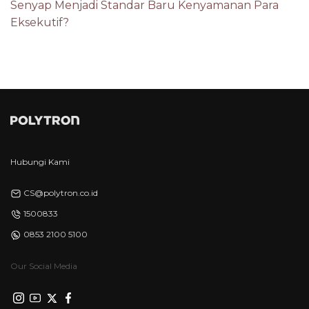
Senyap Menjadi Standar Baru Kenyamanan Para
Eksekutif?
Hubungi Kami
CS@polytron.co.id
1500833
0853 2100 5100
Our Social Media