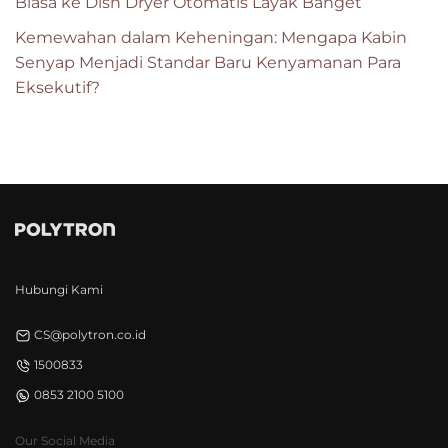
Biasa ke Dish Dryer Otomatis Layak Banget
Kemewahan dalam Keheningan: Mengapa Kabin
Senyap Menjadi Standar Baru Kenyamanan Para
Eksekutif?
Hubungi Kami
CS@polytron.co.id
1500833
0853 2100 5100
Our Social Media