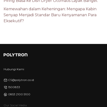
Piring Biasa ke Dish Dryer Otomatis Layak Banget
Kemewahan dalam Keheningan: Mengapa Kabin
Senyap Menjadi Standar Baru Kenyamanan Para
Eksekutif?
Hubungi Kami
CS@polytron.co.id
1500833
0853 2100 5100
Our Social Media