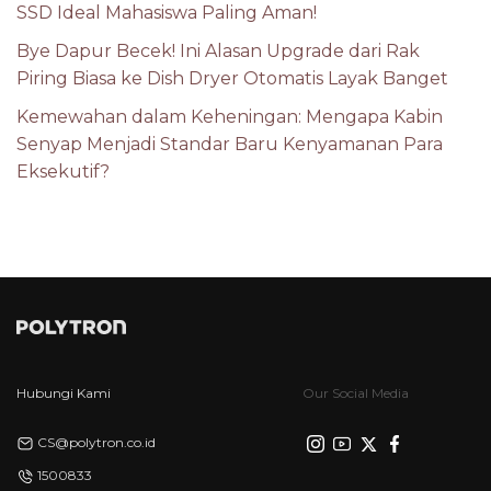
SSD Ideal Mahasiswa Paling Aman!
Bye Dapur Becek! Ini Alasan Upgrade dari Rak
Piring Biasa ke Dish Dryer Otomatis Layak Banget
Kemewahan dalam Keheningan: Mengapa Kabin
Senyap Menjadi Standar Baru Kenyamanan Para
Eksekutif?
Hubungi Kami
Our Social Media
CS@polytron.co.id
1500833