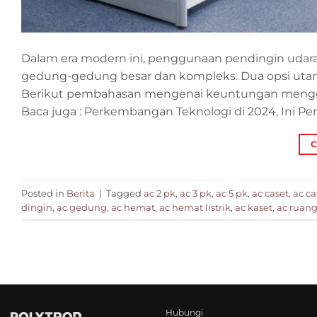
Dalam era modern ini, penggunaan pendingin udara 
gedung-gedung besar dan kompleks. Dua opsi utama
Berikut pembahasan mengenai keuntungan menggu
Baca juga : Perkembangan Teknologi di 2024, Ini Per
C
Posted in
Berita
|
Tagged
ac 2 pk
,
ac 3 pk
,
ac 5 pk
,
ac caset
,
ac ca
dingin
,
ac gedung
,
ac hemat
,
ac hemat listrik
,
ac kaset
,
ac ruan
Hubungi