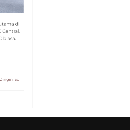
utama di
Central.
 biasa.
 Dingin
,
ac