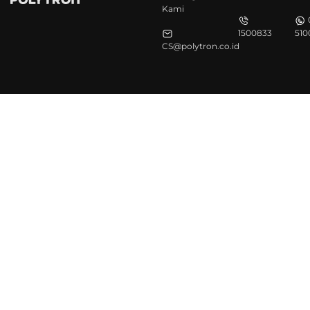
Kami
1500833
510
CS@polytron.co.id
©Polytron 2026. All Rights Reserved.