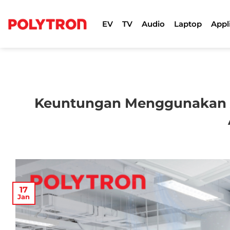
Skip
to
EV
TV
Audio
Laptop
Appl
content
Keuntungan Menggunakan A
17
Jan