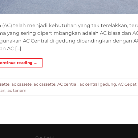
(AC) telah menjadi kebutuhan yang tak terelakkan, ter
 yang sering dipertimbangkan adalah AC biasa dan AC 
nakan AC Central di gedung dibandingkan dengan AC
an AC […]
ontinue reading
→
sette
,
ac cassete
,
ac cassette
,
AC central
,
ac central gedung
,
AC Cepat
gan
,
ac tanem
Our Social