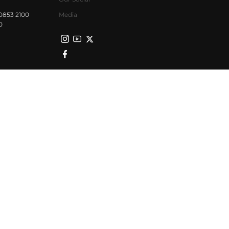
0853 2100
Media
0