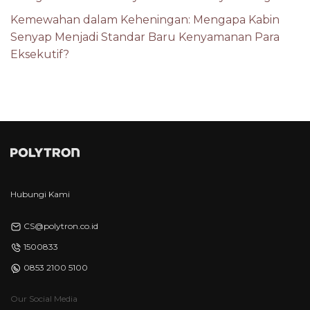
Kemewahan dalam Keheningan: Mengapa Kabin
Senyap Menjadi Standar Baru Kenyamanan Para
Eksekutif?
Hubungi Kami
CS@polytron.co.id
1500833
0853 2100 5100
Our Social Media